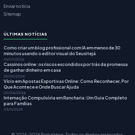
Enviar notícia
Sitemap
ÚLTIMAS NOTÍCIAS
Como criar um blog profissional com IA em menos de 30
minutos usando o editor visual do Seusitejá
01/07/2026
Cassinos online: os riscos escondidos por trás da promessa
de ganhar dinheiro em casa
25/05/2026
Vício em Apostas Esportivas Online: Como Reconhecer, Por
Que Acontece e Onde Buscar Ajuda
20/04/2026
Internação Compulsória em Rancharia: Um Guia Completo
para Famílias
03/11/2025
© 2024–2026 Portal Hoje. Todos os direitos reservados.