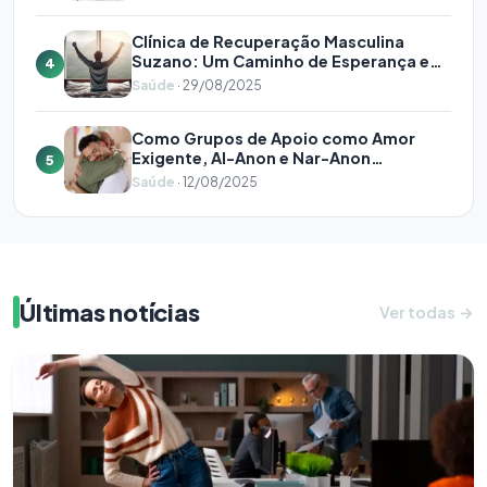
Clínica de Recuperação Masculina
Suzano: Um Caminho de Esperança e
4
Reconstrução
Saúde
· 29/08/2025
Como Grupos de Apoio como Amor
Exigente, Al-Anon e Nar-Anon
5
Transformam Vidas na Recuperação
Saúde
· 12/08/2025
Últimas notícias
Ver todas →