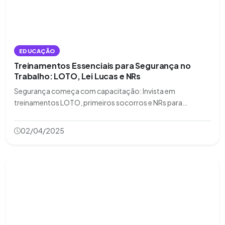
EDUCAÇÃO
Treinamentos Essenciais para Segurança no
Trabalho: LOTO, Lei Lucas e NRs
Segurança começa com capacitação: Invista em
treinamentos LOTO, primeiros socorros e NRs para
proteger seus colaboradores e garantir conformidade
legal. Um ambiente seguro é direito de todos e dever das
02/04/2025
empresas!