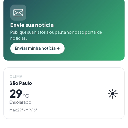
Envie sua notícia
Publique sua história ou pauta no nosso portal de
notícias.
Enviar minha notícia →
CLIMA
São Paulo
29
☀️
°C
Ensolarado
Máx 29° · Mín 16°