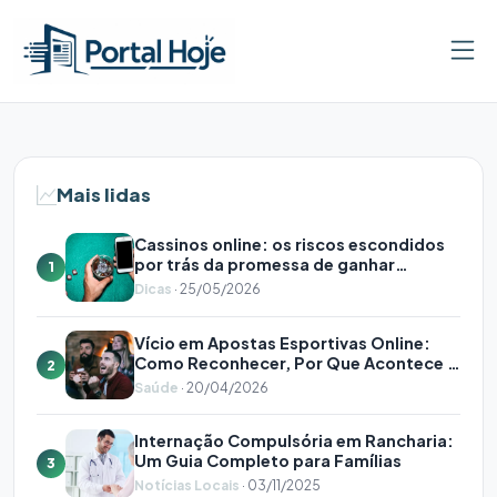
Pular para o conteúdo
NOTÍCIAS LOCAIS
Como criar um blog profissional
Mais lidas
com IA em menos de 30 minutos
Cassinos online: os riscos escondidos
usando o editor visual do Seusitejá
por trás da promessa de ganhar
1
dinheiro em casa
01/07/2026
12
Dicas
· 25/05/2026
Vício em Apostas Esportivas Online:
Como Reconhecer, Por Que Acontece e
2
Onde Buscar Ajuda
Saúde
· 20/04/2026
Internação Compulsória em Rancharia:
Um Guia Completo para Famílias
3
Notícias Locais
· 03/11/2025